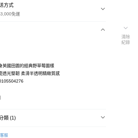
送方式
3,000免運
清除
次付款
紀錄
期付款
0 利率 每期
NT$600
21家銀行
身英國田園的經典野草莓圖樣
庫商業銀行
第一商業銀行
瓷透光堅韌 柔滑半透明精緻質感
業銀行
彰化商業銀行
0105504276
業儲蓄銀行
台北富邦商業銀行
華商業銀行
兆豐國際商業銀行
列
小企業銀行
台中商業銀行
台灣）商業銀行
華泰商業銀行
y
業銀行
遠東國際商業銀行
類 (1)
業銀行
永豐商業銀行
業銀行
星展（台灣）商業銀行
皿
餐碗/缽/盅
際商業銀行
中國信託商業銀行
客服
天信用卡公司