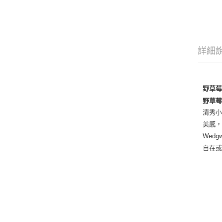
詳細
野草
野草
清秀小
美感，
Wed
自在或