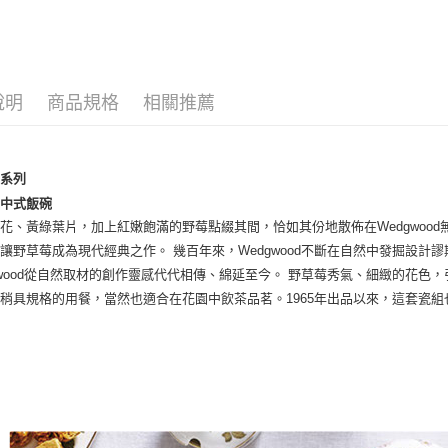
黑貓宅急
每筆NT$2
說明
商品規格
相關推薦
莓系列
莓中式飯碗
花、黃綠葉片，加上紅嫩飽滿的野莓點綴其間，恰如其份地散佈在Wedgwoo
讓野草莓成為現代經典之作。 幾百年來，Wedgwood不斷在自然中發掘設
gwood從自然取材的創作靈感代代相傳、綿延至今。 野草莓秀氣、細緻的花
稍具規格的用餐，當然也適合在花園中飲茶品茗。1965年出品以來，這套瓷