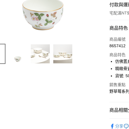
付款與運
宅配滿NT$
付款方式
商品特色
信用卡一
商品編號
8657412
信用卡分
商品特色
3 期 
仿佛置
合作金
精緻骨
LINE Pay
華南商
貨號: 5
Apple Pay
上海商
銷售重點
國泰世
街口支付
野草莓系
臺灣中
匯豐（
Google Pa
聯邦商
商品相關分
元大商
玉山商
運送方式
◆餐盤器
台新國
分享
台灣樂