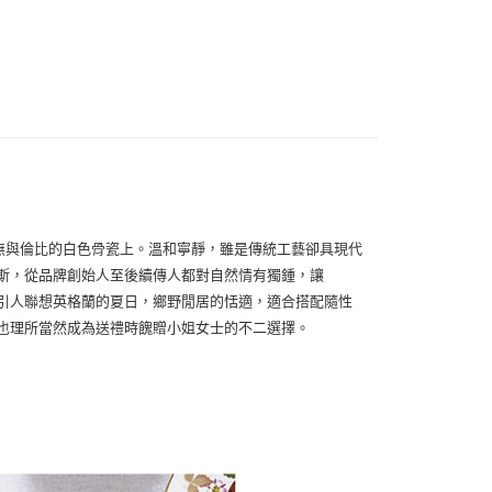
便
00，滿NT$3,000(含以上)免運費
d無與倫比的白色骨瓷上。溫和寧靜，雖是傳統工藝卻具現代
計謬斯，從品牌創始人至後續傳人都對自然情有獨鍾，讓
色，引人聯想英格蘭的夏日，鄉野閒居的恬適，適合搭配隨性
組也理所當然成為送禮時餽贈小姐女士的不二選擇。