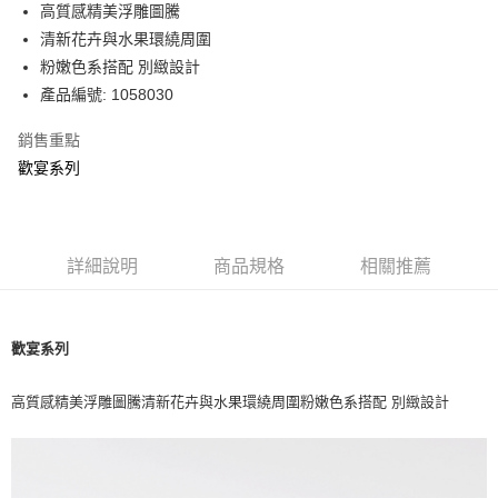
LINE Pay
高質感精美浮雕圖騰
華南商業銀行
彰化商業銀行
清新花卉與水果環繞周圍
Apple Pay
上海商業儲蓄銀行
台北富邦商業銀行
國泰世華商業銀行
兆豐國際商業銀行
粉嫩色系搭配 別緻設計
街口支付
臺灣中小企業銀行
台中商業銀行
產品編號: 1058030
匯豐（台灣）商業銀行
華泰商業銀行
Google Pay
聯邦商業銀行
遠東國際商業銀行
銷售重點
元大商業銀行
永豐商業銀行
歡宴系列
運送方式
玉山商業銀行
星展（台灣）商業銀行
台新國際商業銀行
中國信託商業銀行
黑貓宅急便
台灣樂天信用卡公司
每筆NT$200，滿NT$3,000(含以上)免運費
詳細說明
商品規格
相關推薦
歡宴系列
高質感精美浮雕圖騰清新花卉與水果環繞周圍粉嫩色系搭配 別緻設計