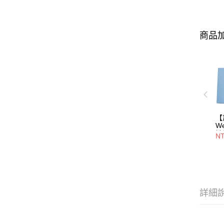
商品加
【
W
誌
N
寬
詳細