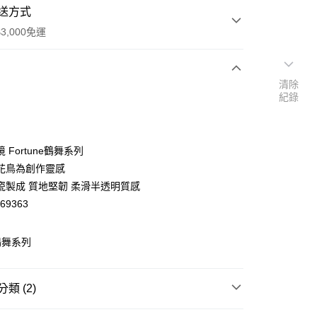
送方式
3,000免運
清除
次付款
紀錄
期付款
0 利率 每期
NT$2,333
21家銀行
 Fortune鶴舞系列
庫商業銀行
第一商業銀行
花鳥為創作靈感
業銀行
彰化商業銀行
瓷製成 質地堅韌 柔滑半透明質感
業儲蓄銀行
台北富邦商業銀行
69363
華商業銀行
兆豐國際商業銀行
小企業銀行
台中商業銀行
台灣）商業銀行
華泰商業銀行
鶴舞系列
y
業銀行
遠東國際商業銀行
業銀行
永豐商業銀行
業銀行
星展（台灣）商業銀行
類 (2)
際商業銀行
中國信託商業銀行
天信用卡公司
杯盤組