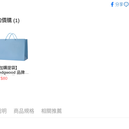
黑貓宅急
分享
◆杯類
每筆NT$2
價購 (1)
加購提袋】
edgwood 品牌標
橫式提袋(長43x
T$80
22x側30cm)
說明
商品規格
相關推薦