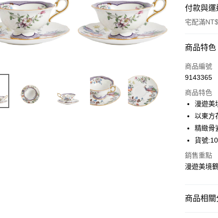
付款與運
宅配滿NT$
付款方式
商品特色
信用卡一
商品編號
9143365
信用卡分
商品特色
3 期 
漫遊美境
合作金
以東方
LINE Pay
華南商
精緻骨
Apple Pay
上海商
貨號:10
國泰世
街口支付
銷售重點
臺灣中
匯豐（
漫遊美境
Google Pa
聯邦商
元大商
玉山商
商品相關分
運送方式
台新國
台灣樂
◆杯類