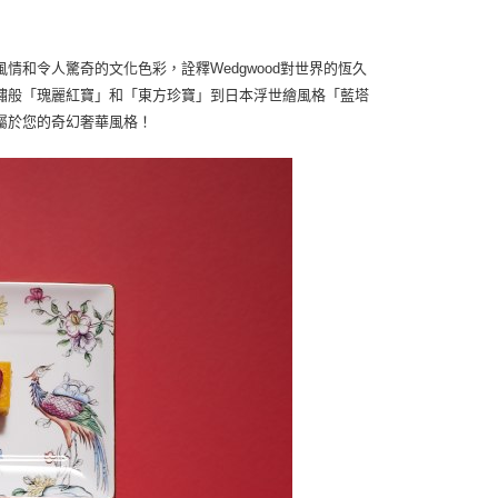
和令人驚奇的文化色彩，詮釋Wedgwood對世界的恆久
繡般「瑰麗紅寶」和「東方珍寶」到日本浮世繪風格「藍塔
屬於您的奇幻奢華風格！