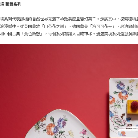
境 鶴舞系列
境系列代表謎樣的自然世界充滿了極致美感且變幻萬千。走訪其中，探索獨特風情
與浪漫嚮往。從英國典雅「山茶花之戀」、德國華美「洛可可花卉」、尼泊爾刺
」和中國古典「黃色綺想」，每個系列都讓人目眩神移。漫遊美境系列邀您演繹