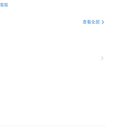
便
客服
對杯組
00，滿NT$3,000(含以上)免運費
查看全部