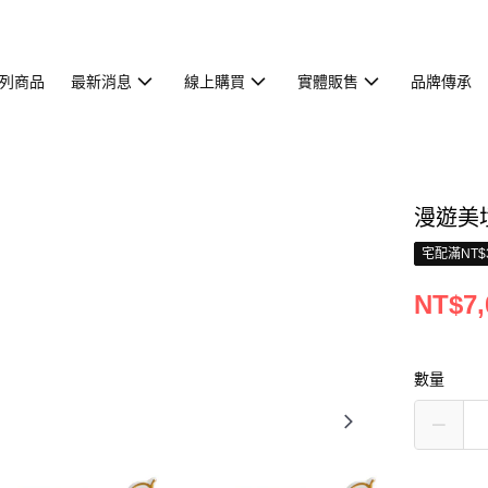
列商品
最新消息
線上購買
實體販售
品牌傳承
漫遊美境
宅配滿NT$
NT$7,
數量