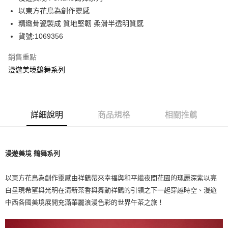
華南商業銀行
彰化商業銀行
以東方花鳥為創作靈感
Apple Pay
上海商業儲蓄銀行
台北富邦商業銀行
國泰世華商業銀行
兆豐國際商業銀行
精緻骨瓷製成 質地堅韌 柔滑半透明質感
街口支付
臺灣中小企業銀行
台中商業銀行
貨號:1069356
匯豐（台灣）商業銀行
華泰商業銀行
Google Pay
聯邦商業銀行
遠東國際商業銀行
銷售重點
元大商業銀行
永豐商業銀行
漫遊美境鶴舞系列
運送方式
玉山商業銀行
星展（台灣）商業銀行
台新國際商業銀行
中國信託商業銀行
黑貓宅急便
台灣樂天信用卡公司
每筆NT$200，滿NT$3,000(含以上)免運費
詳細說明
商品規格
相關推薦
漫遊美境 鶴舞系列
以東方花鳥為創作靈感由祥鶴帶來幸福與和平繼夜間花園的瑰麗深紫以亮
白呈現希望與光明在清新茶香與舞動祥鶴的引領之下一起穿越時空、漫遊
中西各國美境展開充滿華麗浪漫色彩的世界午茶之旅！