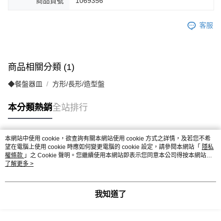
商品貨號
1069356
客服
商品相關分類 (1)
◆餐盤器皿
方形/長形/造型盤
本分類熱銷
全站排行
本網站中使用 cookie，欲查詢有關本網站使用 cookie 方式之詳情，及若您不希
熱門標籤
望在電腦上使用 cookie 時應如何變更電腦的 cookie 設定，請參閱本網站「
隱私
權條款
」之 Cookie 聲明。您繼續使用本網站即表示您同意本公司得按本網站使
用條款之 Cookie 聲明使用 cookie。
了解更多 >
我知道了