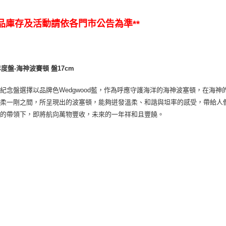
商品庫存及活動請依各門市公告為準**
4年度盤-海神波賽頓 盤17cm
紀念盤選擇以品牌色Wedgwood藍，作為呼應守護海洋的海神波塞頓，在海
柔一剛之間，所呈現出的波塞頓，能夠迸發溫柔、和諧與坦率的感受，帶給人們
神的帶領下，即將航向萬物豐收，未來的一年祥和且豐饒。