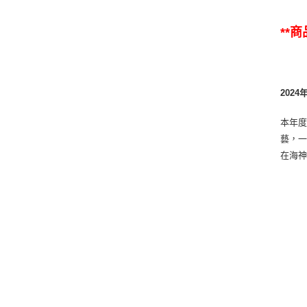
**
202
本年度
藝，一
在海