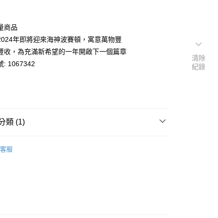
量商品
2024年即將迎來海神波賽頓，寓意萬物豐
豐收，為充滿新希望的一年開啟下一個篇章
清除
 1067342
紀錄
類 (1)
年度系列
客服