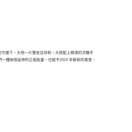
神的守護下，大地一片豐收且祥和，大搭配上精湛的浮雕手
一種無限延伸的正面能量，也賦予2024 年嶄新的寓意，