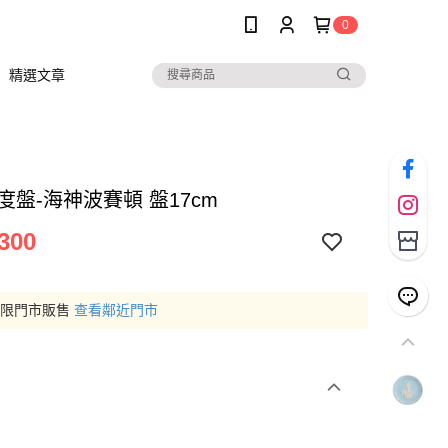
0
精選文章
年度盤-海神波賽頓 盤17cm
300
僅限門市販售
查看鄰近門市