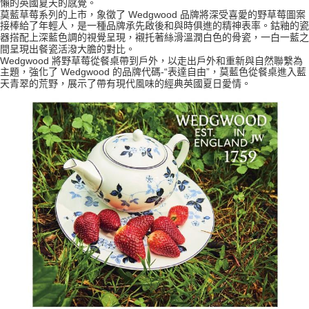
懶的英國夏天的感覺。
莫藍草莓系列的上市，象徵了 Wedgwood 品牌將深受喜愛的野草莓圖案
接棒給了年輕人，是一種品牌承先啟後和與時俱進的精神表率。鈷釉的瓷
器搭配上深藍色調的視覺呈現，襯托著絲滑溫潤白色的骨瓷，一白一藍之
間呈現出餐瓷活潑大膽的對比。
Wedgwood 將野草莓從餐桌帶到戶外，以走出戶外和重新與自然聯繫為
主題，強化了 Wedgwood 的品牌代碼-“表達自由”，莫藍色從餐桌進入藍
天青翠的荒野，展示了帶有現代風味的經典英國夏日愛情。