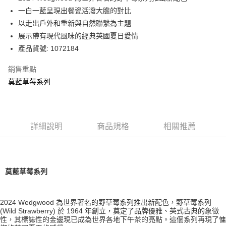
華南商業銀行
彰化商業銀行
一白一藍呈現出餐瓷活潑大膽的對比
Apple Pay
上海商業儲蓄銀行
台北富邦商業銀行
國泰世華商業銀行
兆豐國際商業銀行
以走出戶外和重新與自然聯繫為主題
街口支付
臺灣中小企業銀行
台中商業銀行
展示帶有現代風味的經典英國夏日愛情
匯豐（台灣）商業銀行
華泰商業銀行
產品貨號: 1072184
Google Pay
聯邦商業銀行
遠東國際商業銀行
元大商業銀行
永豐商業銀行
銷售重點
運送方式
玉山商業銀行
星展（台灣）商業銀行
莫藍草莓系列
台新國際商業銀行
中國信託商業銀行
黑貓宅急便
台灣樂天信用卡公司
每筆NT$200，滿NT$3,000(含以上)免運費
詳細說明
商品規格
相關推薦
莫藍草莓系列
2024 Wedgwood 為世界著名的野草莓系列推出新配色，野草莓系列
(Wild Strawberry) 於 1964 年創立，奠定了品牌優雅、英式古典的象徵
性，其標誌性的金邊現已成為世界各地下午茶的亮點。這個系列再現了慵