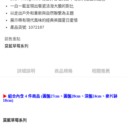
華南商業銀行
彰化商業銀行
一白一藍呈現出餐瓷活潑大膽的對比
Apple Pay
上海商業儲蓄銀行
台北富邦商業銀行
國泰世華商業銀行
兆豐國際商業銀行
以走出戶外和重新與自然聯繫為主題
街口支付
臺灣中小企業銀行
台中商業銀行
展示帶有現代風味的經典英國夏日愛情
匯豐（台灣）商業銀行
華泰商業銀行
產品貨號: 1072187
Google Pay
聯邦商業銀行
遠東國際商業銀行
元大商業銀行
永豐商業銀行
銷售重點
運送方式
玉山商業銀行
星展（台灣）商業銀行
莫藍草莓系列
台新國際商業銀行
中國信託商業銀行
黑貓宅急便
台灣樂天信用卡公司
每筆NT$200，滿NT$3,000(含以上)免運費
詳細說明
商品規格
相關推薦
圓
盤20cm
、
深盤24cm
、麥片缽
內含
4
件商品 (圓盤27cm、
▶
組合
18cm)
莫藍草莓系列