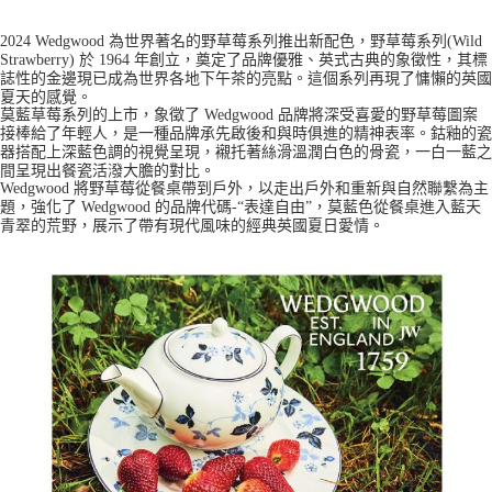
2024 Wedgwood 為世界著名的野草莓系列推出新配色，野草莓系列(Wild
Strawberry) 於 1964 年創立，奠定了品牌優雅、英式古典的象徵性，其標
誌性的金邊現已成為世界各地下午茶的亮點。這個系列再現了慵懶的英國
夏天的感覺。
莫藍草莓系列的上市，象徵了 Wedgwood 品牌將深受喜愛的野草莓圖案
接棒給了年輕人，是一種品牌承先啟後和與時俱進的精神表率。鈷釉的瓷
器搭配上深藍色調的視覺呈現，襯托著絲滑溫潤白色的骨瓷，一白一藍之
間呈現出餐瓷活潑大膽的對比。
Wedgwood 將野草莓從餐桌帶到戶外，以走出戶外和重新與自然聯繫為主
題，強化了 Wedgwood 的品牌代碼-“表達自由”，莫藍色從餐桌進入藍天
青翠的荒野，展示了帶有現代風味的經典英國夏日愛情。