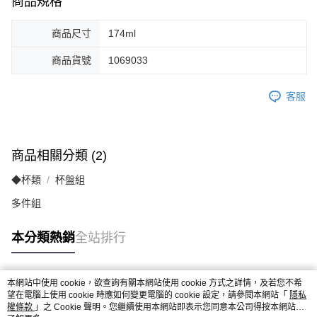
商品規格
商品尺寸
174ml
商品貨號
1069033
客服
商品相關分類 (2)
◆杯類
杯盤組
多件組
本分類熱銷
全站排行
本網站中使用 cookie，欲查詢有關本網站使用 cookie 方式之詳情，及若您不希
熱門標籤
望在電腦上使用 cookie 時應如何變更電腦的 cookie 設定，請參閱本網站「
隱私
權條款
」之 Cookie 聲明。您繼續使用本網站即表示您同意本公司得按本網站使