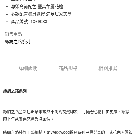
華南商業銀行
彰化商業銀行
尊榮高尚配色 豐富華麗花邊
Apple Pay
上海商業儲蓄銀行
台北富邦商業銀行
國泰世華商業銀行
兆豐國際商業銀行
多款配置餐具選擇 滿足居家美學
街口支付
臺灣中小企業銀行
台中商業銀行
產品編號: 1069033
匯豐（台灣）商業銀行
華泰商業銀行
Google Pay
聯邦商業銀行
遠東國際商業銀行
銷售重點
元大商業銀行
永豐商業銀行
絲綢之路系列
運送方式
玉山商業銀行
星展（台灣）商業銀行
台新國際商業銀行
中國信託商業銀行
黑貓宅急便
台灣樂天信用卡公司
每筆NT$200，滿NT$3,000(含以上)免運費
詳細說明
商品規格
相關推薦
絲綢之路系列
絲綢之路全新色彩帶來截然不同的視覺印象，可隨著心情自由更換，讓您
的下午茶餐桌充滿異域風情。
絲綢之路裝飾工藝細膩，是Wedgwood餐具系列中最豐富的正式花色。繁複