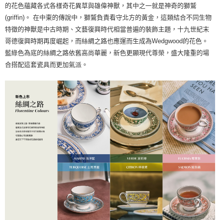
的花色蘊藏各式各樣奇花異草與雄偉神獸，其中之一就是神奇的獅鷲
(griffin)。 在中東的傳說中，獅鷲負責看守北方的黃金，這類結合不同生物
特徵的神獸是中古時期、文藝復興時代相當普遍的裝飾主題，十九世紀末
哥德復興時期再度崛起，而絲綢之路也應運而生成為Wedgwood的花色。
藍綠色為底的絲綢之路依舊高尚華麗，新色更顯現代尊榮，盛大隆重的場
合搭配這套瓷具而更加氣派。