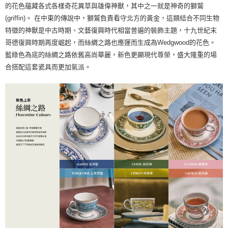
的花色蘊藏各式各樣奇花異草與雄偉神獸，其中之一就是神奇的獅鷲
(griffin)。 在中東的傳說中，獅鷲負責看守北方的黃金，這類結合不同生物
特徵的神獸是中古時期、文藝復興時代相當普遍的裝飾主題，十九世紀末
哥德復興時期再度崛起，而絲綢之路也應運而生成為Wedgwood的花色。
藍綠色為底的絲綢之路依舊高尚華麗，新色更顯現代尊榮，盛大隆重的場
合搭配這套瓷具而更加氣派。