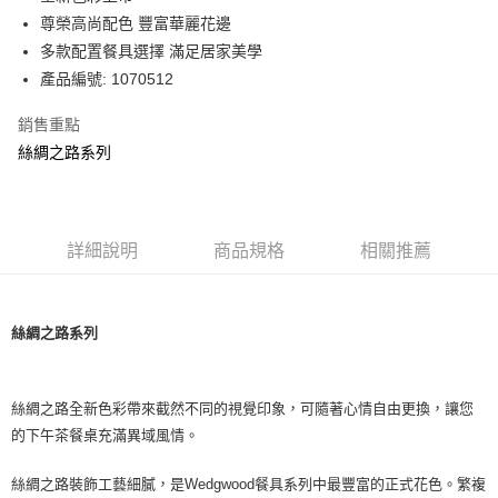
華南商業銀行
彰化商業銀行
尊榮高尚配色 豐富華麗花邊
Apple Pay
上海商業儲蓄銀行
台北富邦商業銀行
國泰世華商業銀行
兆豐國際商業銀行
多款配置餐具選擇 滿足居家美學
街口支付
臺灣中小企業銀行
台中商業銀行
產品編號: 1070512
匯豐（台灣）商業銀行
華泰商業銀行
Google Pay
聯邦商業銀行
遠東國際商業銀行
銷售重點
元大商業銀行
永豐商業銀行
絲綢之路系列
運送方式
玉山商業銀行
星展（台灣）商業銀行
台新國際商業銀行
中國信託商業銀行
黑貓宅急便
台灣樂天信用卡公司
每筆NT$200，滿NT$3,000(含以上)免運費
詳細說明
商品規格
相關推薦
絲綢之路系列
絲綢之路全新色彩帶來截然不同的視覺印象，可隨著心情自由更換，讓您
的下午茶餐桌充滿異域風情。
絲綢之路裝飾工藝細膩，是Wedgwood餐具系列中最豐富的正式花色。繁複