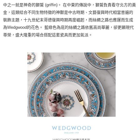
中之一就是神奇的獅鷲 (griffin)。 在中東的傳說中，獅鷲負責看守北方的黃
金，這類結合不同生物特徵的神獸是中古時期、文藝復興時代相當普遍的
裝飾主題，十九世紀末哥德復興時期再度崛起，而絲綢之路也應運而生成
為Wedgwood的花色。 藍綠色為底的絲綢之路依舊高尚華麗，卻更顯現代
尊榮，盛大隆重的場合搭配這套瓷具而更加氣派。