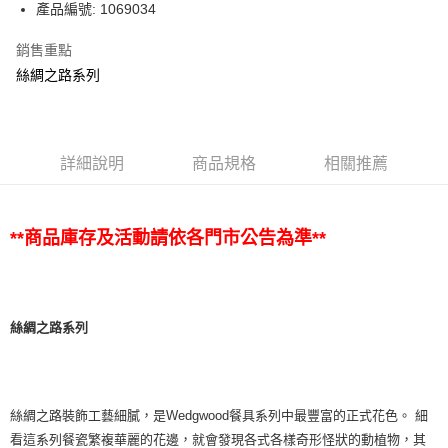
產品編號: 1069034
銷售重點
絲綢之路系列
詳細說明
商品規格
相關推薦
**商品庫存及活動請依各門市公告為準**
絲綢之路系列
絲綢之路裝飾工藝細膩，是Wedgwood餐具系列中最豐富的正式花色。 細
看這系列餐瓷繁複華麗的花邊，就會發現各式各樣奇形怪狀的動植物，其