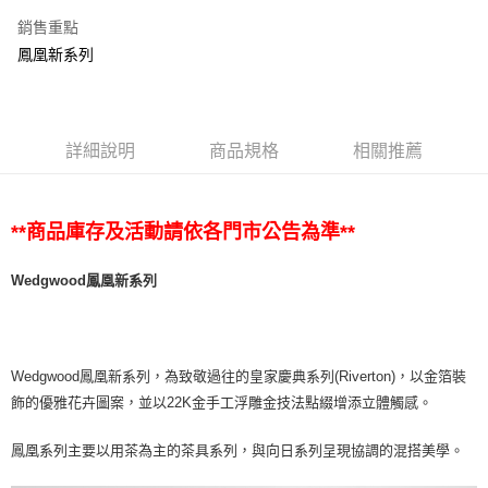
銷售重點
鳳凰新系列
詳細說明
商品規格
相關推薦
**商品庫存及活動請依各門市公告為準**
Wedgwood鳳凰新系列
Wedgwood鳳凰新系列，為致敬過往的皇家慶典系列(Riverton)，以金箔裝
飾的優雅花卉圖案，並以22K金手工浮雕金技法點綴增添立體觸感。
鳳凰系列主要以用茶為主的茶具系列，與向日系列呈現協調的混搭美學。