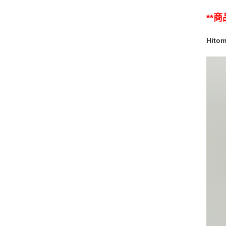
**
Hito