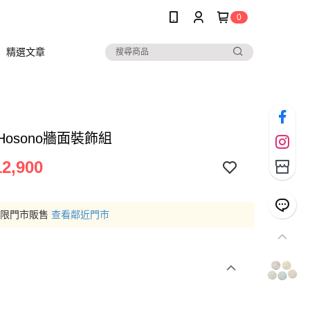
0
精選文章
i Hosono牆面裝飾組
2,900
僅限門市販售
查看鄰近門市